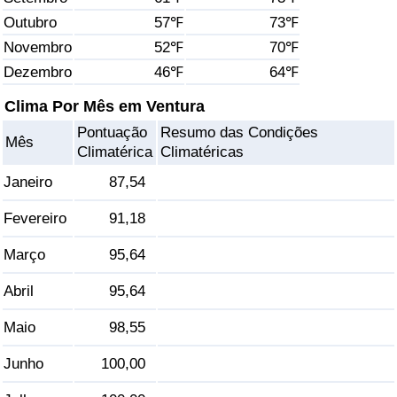
Outubro
57℉
73℉
Saúde
Novembro
52℉
70℉
Dezembro
46℉
64℉
Indicador de Saúde (Atual)
Clima Por Mês em Ventura
Indicador de Saúde
Pontuação
Resumo das Condições
Mês
Climatérica
Climatéricas
Indicador de Saúde por País
Janeiro
87,54
Poluição
Fevereiro
91,18
Março
95,64
Indicador de Poluição (Atual)
Abril
95,64
Índice de poluição
Maio
98,55
Indicador de Poluição por País
Junho
100,00
Trânsito