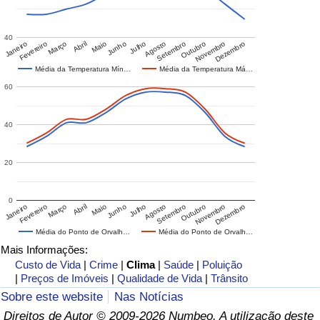
40
Janeiro
Fevereiro
Março
Abril
Maio
Junho
Julho
Agosto
Setembro
Outubro
Novembro
Dezembro
Média da Temperatura Mín…
Média da Temperatura Má…
60
40
20
0
Janeiro
Fevereiro
Março
Abril
Maio
Junho
Julho
Agosto
Setembro
Outubro
Novembro
Dezembro
Média do Ponto de Orvalh…
Média do Ponto de Orvalh…
Mais Informações:
Custo de Vida
|
Crime
|
Clima
|
Saúde
|
Poluição
|
Preços de Imóveis
|
Qualidade de Vida
|
Trânsito
Sobre este website
Nas Notícias
Direitos de Autor © 2009-2026 Numbeo. A utilização deste