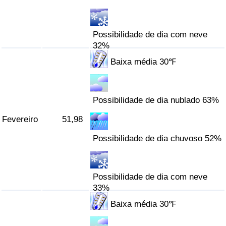
Indicador de Trânsito
Possibilidade de dia com neve
32%
Indicador de Trânsito (Atual)
Baixa média 30℉
Indicador de Trânsito por País
Possibilidade de dia nublado 63%
Fevereiro
51,98
Possibilidade de dia chuvoso 52%
Possibilidade de dia com neve
33%
Baixa média 30℉