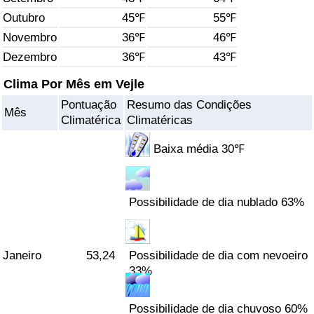
Outubro
45℉
55℉
Saúde
Novembro
36℉
46℉
Dezembro
36℉
43℉
Indicador de Saúde (Atual)
Clima Por Mês em Vejle
Indicador de Saúde
Pontuação
Resumo das Condições
Mês
Climatérica
Climatéricas
Indicador de Saúde por País
Baixa média 30℉
Poluição
Possibilidade de dia nublado 63%
Indicador de Poluição (Atual)
Índice de poluição
Janeiro
53,24
Possibilidade de dia com nevoeiro
33%
Indicador de Poluição por País
Possibilidade de dia chuvoso 60%
Trânsito