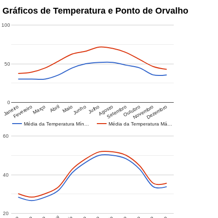
Gráficos de Temperatura e Ponto de Orvalho
100
50
0
Janeiro
Fevereiro
Março
Abril
Maio
Junho
Julho
Agosto
Setembro
Outubro
Novembro
Dezembro
Média da Temperatura Mín…
Média da Temperatura Má…
60
40
20