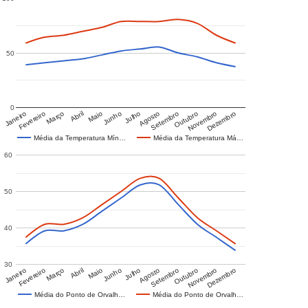
50
0
Janeiro
Fevereiro
Março
Abril
Maio
Junho
Julho
Agosto
Setembro
Outubro
Novembro
Dezembro
Média da Temperatura Mín…
Média da Temperatura Má…
60
50
40
30
Janeiro
Fevereiro
Março
Abril
Maio
Junho
Julho
Agosto
Setembro
Outubro
Novembro
Dezembro
Média do Ponto de Orvalh…
Média do Ponto de Orvalh…