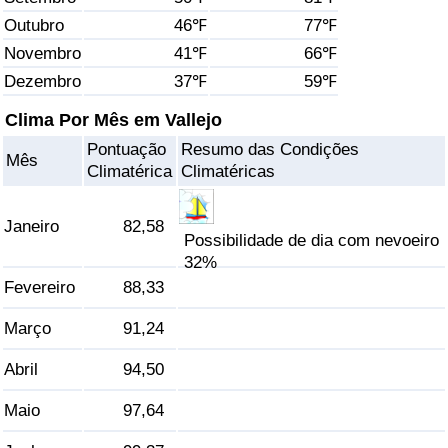
Outubro
46℉
77℉
Saúde
Novembro
41℉
66℉
Dezembro
37℉
59℉
Indicador de Saúde (Atual)
Clima Por Mês em Vallejo
Indicador de Saúde
Pontuação
Resumo das Condições
Mês
Climatérica
Climatéricas
Indicador de Saúde por País
Janeiro
82,58
Poluição
Possibilidade de dia com nevoeiro
32%
Fevereiro
88,33
Indicador de Poluição (Atual)
Março
91,24
Índice de poluição
Abril
94,50
Indicador de Poluição por País
Maio
97,64
Trânsito