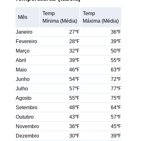
Temp
Temp
Mês
Mínima (Média)
Máxima (Média)
Janeiro
27℉
36℉
Fevereiro
28℉
39℉
Março
32℉
50℉
Abril
39℉
55℉
Maio
46℉
63℉
Junho
54℉
72℉
Julho
57℉
77℉
Agosto
55℉
75℉
Setembro
48℉
64℉
Outubro
43℉
57℉
Novembro
36℉
45℉
Dezembro
30℉
39℉