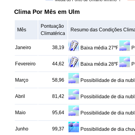
Clima Por Mês em Ulm
Pontuação
Mês
Resumo das Condições Clima
Climatérica
Janeiro
38,19
Baixa média 27℉
P
Fevereiro
44,62
Baixa média 28℉
P
Março
58,96
Possibilidade de dia nu
Abril
81,42
Possibilidade de dia nu
Maio
95,64
Possibilidade de dia nu
Junho
99,37
Possibilidade de dia ch