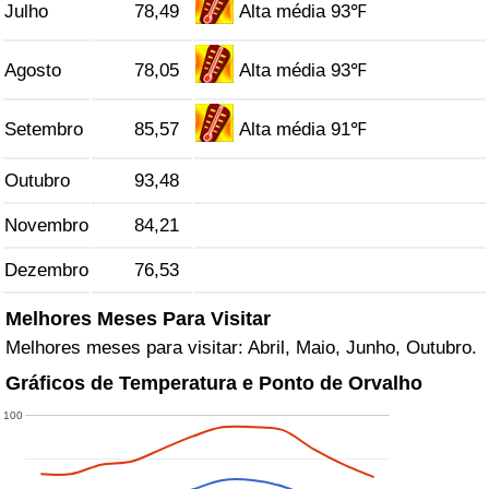
Julho
78,49
Alta média 93℉
Indicador de Trânsito
Agosto
78,05
Alta média 93℉
Indicador de Trânsito (Atual)
Setembro
85,57
Alta média 91℉
Indicador de Trânsito por País
Outubro
93,48
Novembro
84,21
Dezembro
76,53
Melhores Meses Para Visitar
Melhores meses para visitar: Abril, Maio, Junho, Outubro.
Gráficos de Temperatura e Ponto de Orvalho
100