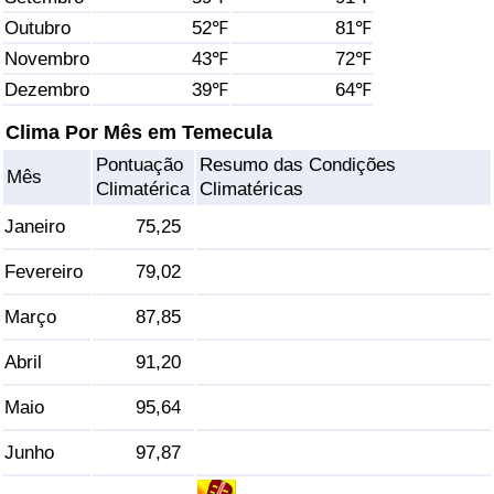
Outubro
52℉
81℉
Saúde
Novembro
43℉
72℉
Dezembro
39℉
64℉
Indicador de Saúde (Atual)
Clima Por Mês em Temecula
Indicador de Saúde
Pontuação
Resumo das Condições
Mês
Climatérica
Climatéricas
Indicador de Saúde por País
Janeiro
75,25
Poluição
Fevereiro
79,02
Março
87,85
Indicador de Poluição (Atual)
Abril
91,20
Índice de poluição
Maio
95,64
Indicador de Poluição por País
Junho
97,87
Trânsito