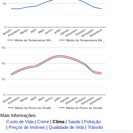
50
0
Janeiro
Fevereiro
Março
Abril
Maio
Junho
Julho
Agosto
Setembro
Outubro
Novembro
Dezembro
Média da Temperatura Mín…
Média da Temperatura Má…
60
40
20
0
Janeiro
Fevereiro
Março
Abril
Maio
Junho
Julho
Agosto
Setembro
Outubro
Novembro
Dezembro
Média do Ponto de Orvalh…
Média do Ponto de Orvalh…
Mais Informações:
Custo de Vida
|
Crime
|
Clima
|
Saúde
|
Poluição
|
Preços de Imóveis
|
Qualidade de Vida
|
Trânsito