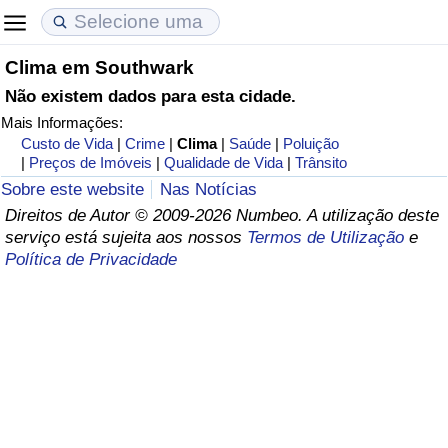
Clima em Southwark
Custo de Vida
Preços de Imóveis
Qualidade de Vida
Não existem dados para esta cidade.
Mais Informações:
Indicador de Custo de Vida (Atual)
Indicador de Preços de Imóveis (Atual)
Indicador de Qualidade de Vida
Custo de Vida
|
Crime
|
Clima
|
Saúde
|
Poluição
|
Preços de Imóveis
|
Qualidade de Vida
|
Trânsito
Indicador de Custo de Vida
Indicador de Preços de Imóveis
Indicador de Qualidade de Vida (Atual)
Sobre este website
Nas Notícias
Direitos de Autor © 2009-2026 Numbeo. A utilização deste
Indicador de Custo de Vida Por País
Indicador de Preços de Imóveis por País
Índice de qualidade de vida por país
serviço está sujeita aos nossos
Termos de Utilização
e
Política de Privacidade
em Aqaba
Crime
Taxa do Indicador de Crime (Atual)
Indicador de Crime
Índice de criminalidade por país