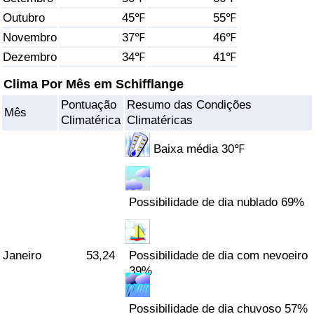
Outubro
45℉
55℉
Saúde
Novembro
37℉
46℉
Dezembro
34℉
41℉
Indicador de Saúde (Atual)
Clima Por Mês em Schifflange
Indicador de Saúde
Pontuação
Resumo das Condições
Mês
Climatérica
Climatéricas
Indicador de Saúde por País
Baixa média 30℉
Poluição
Possibilidade de dia nublado 69%
Indicador de Poluição (Atual)
Índice de poluição
Janeiro
53,24
Possibilidade de dia com nevoeiro
39%
Indicador de Poluição por País
Possibilidade de dia chuvoso 57%
Trânsito