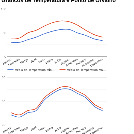
Gráficos de Temperatura e Ponto de Orvalho
100
50
0
Janeiro
Fevereiro
Março
Abril
Maio
Junho
Julho
Agosto
Setembro
Outubro
Novembro
Dezembro
Média da Temperatura Mín…
Média da Temperatura Má…
60
40
20
Janeiro
Fevereiro
Março
Abril
Maio
Junho
Julho
Agosto
Setembro
Outubro
Novembro
Dezembro