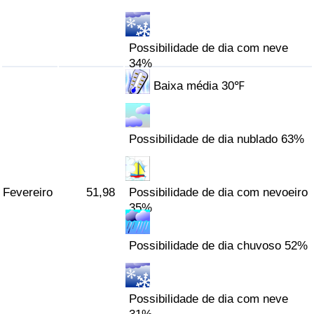
Indicador de Trânsito
Possibilidade de dia com neve
34%
Indicador de Trânsito (Atual)
Baixa média 30℉
Indicador de Trânsito por País
Possibilidade de dia nublado 63%
Fevereiro
51,98
Possibilidade de dia com nevoeiro
35%
Possibilidade de dia chuvoso 52%
Possibilidade de dia com neve