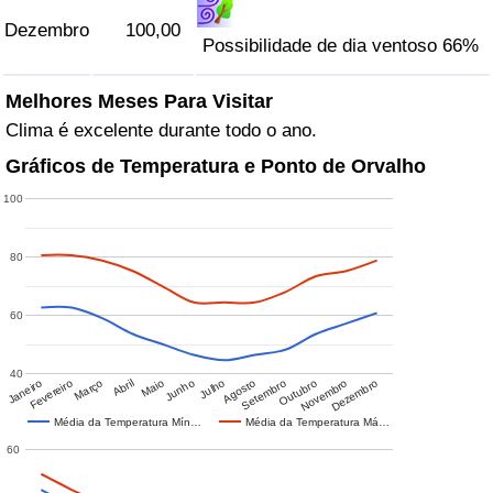
Dezembro
100,00
Possibilidade de dia ventoso 66%
Melhores Meses Para Visitar
Clima é excelente durante todo o ano.
Gráficos de Temperatura e Ponto de Orvalho
100
80
60
40
Janeiro
Fevereiro
Março
Abril
Maio
Junho
Julho
Agosto
Setembro
Outubro
Novembro
Dezembro
Média da Temperatura Mín…
Média da Temperatura Má…
60