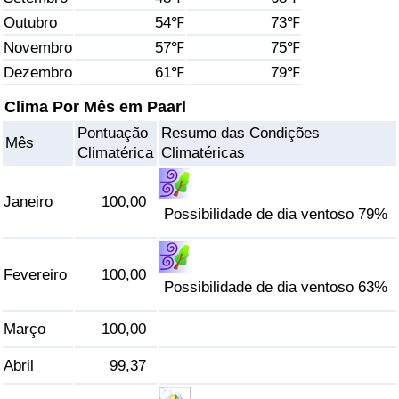
Outubro
54℉
73℉
Saúde
Novembro
57℉
75℉
Dezembro
61℉
79℉
Indicador de Saúde (Atual)
Clima Por Mês em Paarl
Indicador de Saúde
Pontuação
Resumo das Condições
Mês
Climatérica
Climatéricas
Indicador de Saúde por País
Janeiro
100,00
Poluição
Possibilidade de dia ventoso 79%
Indicador de Poluição (Atual)
Fevereiro
100,00
Possibilidade de dia ventoso 63%
Índice de poluição
Março
100,00
Indicador de Poluição por País
Abril
99,37
Trânsito