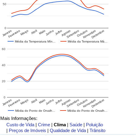
50
0
Janeiro
Fevereiro
Março
Abril
Maio
Junho
Julho
Agosto
Setembro
Outubro
Novembro
Dezembro
Média da Temperatura Mín…
Média da Temperatura Má…
60
40
20
0
Janeiro
Fevereiro
Março
Abril
Maio
Junho
Julho
Agosto
Setembro
Outubro
Novembro
Dezembro
Média do Ponto de Orvalh…
Média do Ponto de Orvalh…
Mais Informações:
Custo de Vida
|
Crime
|
Clima
|
Saúde
|
Poluição
|
Preços de Imóveis
|
Qualidade de Vida
|
Trânsito