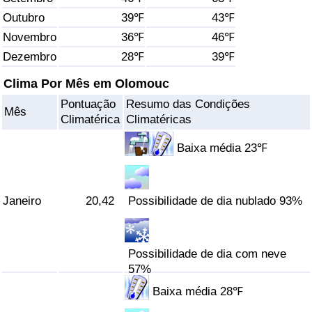
Outubro
39℉
43℉
Saúde
Novembro
36℉
46℉
Dezembro
28℉
39℉
Indicador de Saúde (Atual)
Clima Por Mês em Olomouc
Indicador de Saúde
Pontuação
Resumo das Condições
Mês
Climatérica
Climatéricas
Indicador de Saúde por País
Baixa média 23℉
Poluição
Janeiro
20,42
Possibilidade de dia nublado 93%
Indicador de Poluição (Atual)
Índice de poluição
Possibilidade de dia com neve
57%
Indicador de Poluição por País
Baixa média 28℉
Trânsito