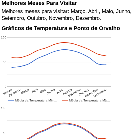
Melhores Meses Para Visitar
Melhores meses para visitar: Março, Abril, Maio, Junho,
Setembro, Outubro, Novembro, Dezembro.
Gráficos de Temperatura e Ponto de Orvalho
100
50
0
Janeiro
Fevereiro
Março
Abril
Maio
Junho
Julho
Agosto
Setembro
Outubro
Novembro
Dezembro
Média da Temperatura Mín…
Média da Temperatura Má…
100
50