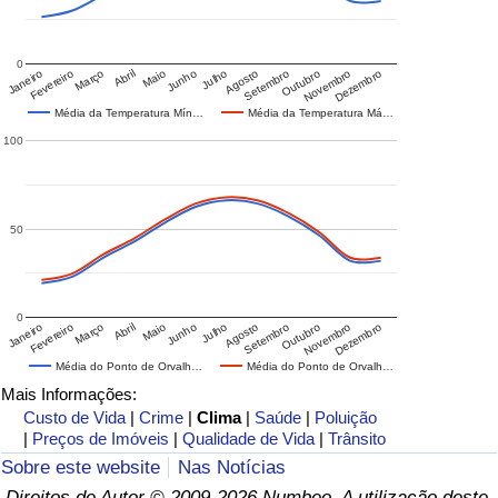
0
Janeiro
Fevereiro
Março
Abril
Maio
Junho
Julho
Agosto
Setembro
Outubro
Novembro
Dezembro
Média da Temperatura Mín…
Média da Temperatura Má…
100
50
0
Janeiro
Fevereiro
Março
Abril
Maio
Junho
Julho
Agosto
Setembro
Outubro
Novembro
Dezembro
Média do Ponto de Orvalh…
Média do Ponto de Orvalh…
Mais Informações:
Custo de Vida
|
Crime
|
Clima
|
Saúde
|
Poluição
|
Preços de Imóveis
|
Qualidade de Vida
|
Trânsito
Sobre este website
Nas Notícias
Direitos de Autor © 2009-2026 Numbeo. A utilização deste