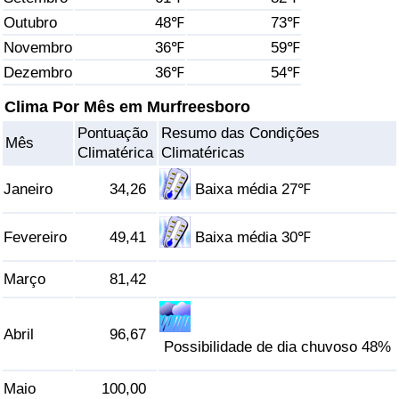
Outubro
48℉
73℉
Saúde
Novembro
36℉
59℉
Dezembro
36℉
54℉
Indicador de Saúde (Atual)
Clima Por Mês em Murfreesboro
Indicador de Saúde
Pontuação
Resumo das Condições
Mês
Climatérica
Climatéricas
Indicador de Saúde por País
Janeiro
34,26
Baixa média 27℉
Poluição
Fevereiro
49,41
Baixa média 30℉
Indicador de Poluição (Atual)
Março
81,42
Índice de poluição
Abril
96,67
Possibilidade de dia chuvoso 48%
Indicador de Poluição por País
Maio
100,00
Trânsito