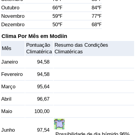
Outubro
66℉
84℉
Saúde
Novembro
59℉
77℉
Dezembro
50℉
68℉
Indicador de Saúde (Atual)
Clima Por Mês em Modiin
Indicador de Saúde
Pontuação
Resumo das Condições
Mês
Climatérica
Climatéricas
Indicador de Saúde por País
Janeiro
94,58
Poluição
Fevereiro
94,58
Março
95,64
Indicador de Poluição (Atual)
Abril
96,67
Índice de poluição
Maio
100,00
Indicador de Poluição por País
Junho
97,54
Trânsito
Possibilidade de dia húmido 96%