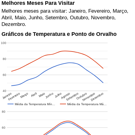
Melhores Meses Para Visitar
Melhores meses para visitar: Janeiro, Fevereiro, Março,
Abril, Maio, Junho, Setembro, Outubro, Novembro,
Dezembro.
Gráficos de Temperatura e Ponto de Orvalho
100
80
60
40
Janeiro
Fevereiro
Março
Abril
Maio
Junho
Julho
Agosto
Setembro
Outubro
Novembro
Dezembro
Média da Temperatura Mín…
Média da Temperatura Má…
80
60