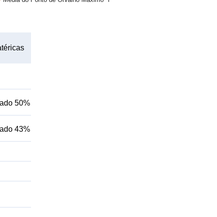
téricas
blado 50%
blado 43%