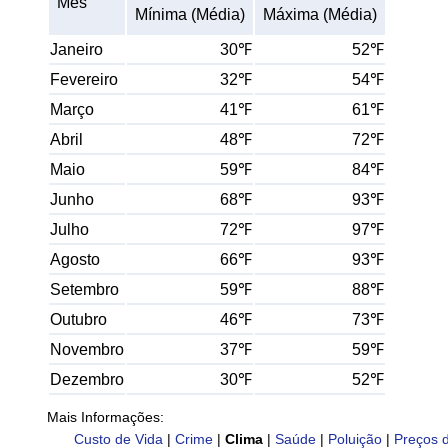
Mês
Mínima (Média)
Máxima (Média)
Janeiro
30℉
52℉
Fevereiro
32℉
54℉
Março
41℉
61℉
Abril
48℉
72℉
Maio
59℉
84℉
Junho
68℉
93℉
Julho
72℉
97℉
Agosto
66℉
93℉
Setembro
59℉
88℉
Outubro
46℉
73℉
Novembro
37℉
59℉
Dezembro
30℉
52℉
Mais Informações:
Custo de Vida
|
Crime
|
Clima
|
Saúde
|
Poluição
|
Preços 