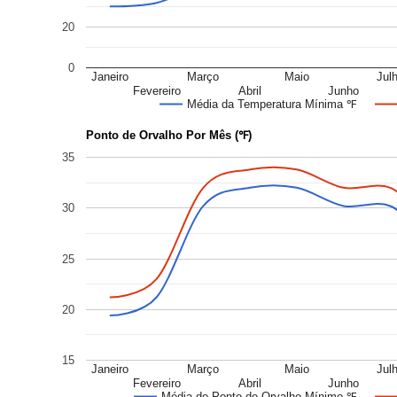
20
0
Janeiro
Março
Maio
Jul
Fevereiro
Abril
Junho
Média da Temperatura Mínima ℉
Ponto de Orvalho Por Mês (℉)
35
30
25
20
15
Janeiro
Março
Maio
Jul
Fevereiro
Abril
Junho
Média do Ponto de Orvalho Mínimo ℉