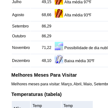
Julho
49,15
Alta média 97℉
Agosto
68,66
Alta média 93℉
Setembro
86,29
Outubro
86,29
Novembro
71,22
Possibilidade de dia nu
Dezembro
48,10
Baixa média 30℉
Melhores Meses Para Visitar
Melhores meses para visitar: Março, Abril, Maio, Setemb
Temperaturas (tabela)
Temp
Temp