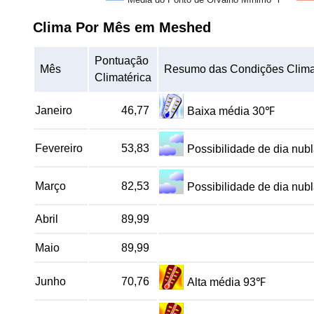
Clima Por Mês em Meshed
Pontuação
Mês
Resumo das Condições Clima
Climatérica
Janeiro
46,77
Baixa média 30℉
Fevereiro
53,83
Possibilidade de dia nu
Março
82,53
Possibilidade de dia nu
Abril
89,99
Maio
89,99
Junho
70,76
Alta média 93℉