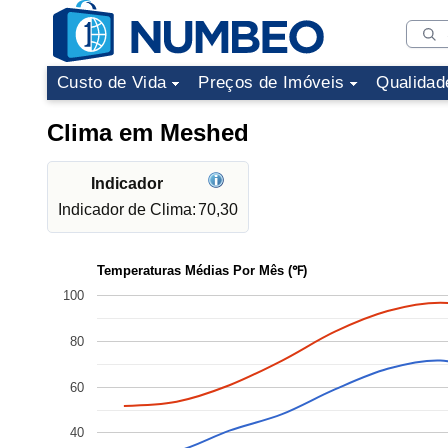
Custo de Vida
Preços de Imóveis
Qualidad
Clima em Meshed
Indicador
Indicador de Clima:
70,30
Temperaturas Médias Por Mês (℉)
100
80
60
40