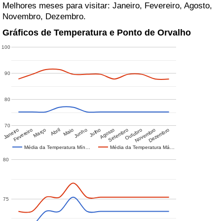
Melhores meses para visitar: Janeiro, Fevereiro, Agosto,
Novembro, Dezembro.
Gráficos de Temperatura e Ponto de Orvalho
100
90
80
70
Janeiro
Fevereiro
Março
Abril
Maio
Junho
Julho
Agosto
Setembro
Outubro
Novembro
Dezembro
Média da Temperatura Mín…
Média da Temperatura Má…
80
75