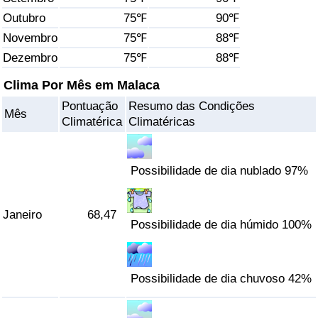
Outubro
75℉
90℉
Saúde
Novembro
75℉
88℉
Dezembro
75℉
88℉
Indicador de Saúde (Atual)
Clima Por Mês em Malaca
Indicador de Saúde
Pontuação
Resumo das Condições
Mês
Climatérica
Climatéricas
Indicador de Saúde por País
Poluição
Possibilidade de dia nublado 97%
Indicador de Poluição (Atual)
Janeiro
68,47
Possibilidade de dia húmido 100%
Índice de poluição
Indicador de Poluição por País
Possibilidade de dia chuvoso 42%
Trânsito