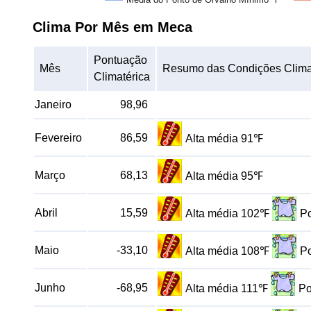
Clima Por Mês em Meca
Pontuação
Mês
Resumo das Condições Clima
Climatérica
Janeiro
98,96
Fevereiro
86,59
Alta média 91℉
Março
68,13
Alta média 95℉
Abril
15,59
Alta média 102℉
Po
Maio
-33,10
Alta média 108℉
Po
Junho
-68,95
Alta média 111℉
Po