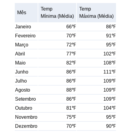
Temp
Temp
Mês
Mínima (Média)
Máxima (Média)
Janeiro
66℉
86℉
Fevereiro
70℉
91℉
Março
72℉
95℉
Abril
77℉
102℉
Maio
82℉
108℉
Junho
86℉
111℉
Julho
86℉
109℉
Agosto
88℉
109℉
Setembro
86℉
109℉
Outubro
81℉
104℉
Novembro
75℉
95℉
Dezembro
70℉
90℉