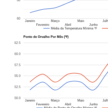
80
60
Janeiro
Março
Maio
Jul
Fevereiro
Abril
Junho
Média da Temperatura Mínima ℉
Ponto de Orvalho Por Mês (℉)
62.5
60.0
57.5
55.0
52.5
50.0
Janeiro
Março
Maio
Jul
Fevereiro
Abril
Junho
Média do Ponto de Orvalho Mínimo ℉