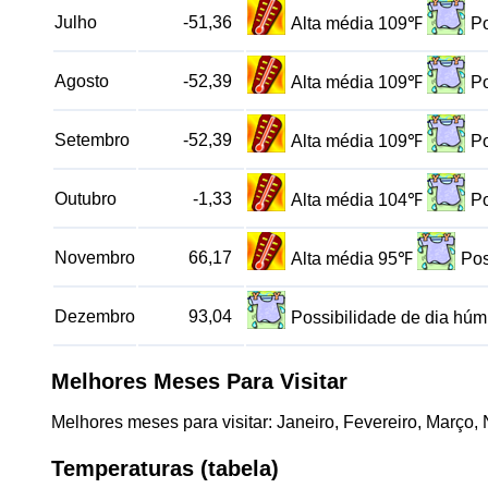
Julho
-51,36
Alta média 109℉
Po
Agosto
-52,39
Alta média 109℉
Po
Setembro
-52,39
Alta média 109℉
Po
Outubro
-1,33
Alta média 104℉
Po
Novembro
66,17
Alta média 95℉
Pos
Dezembro
93,04
Possibilidade de dia hú
Melhores Meses Para Visitar
Melhores meses para visitar: Janeiro, Fevereiro, Março
Temperaturas (tabela)