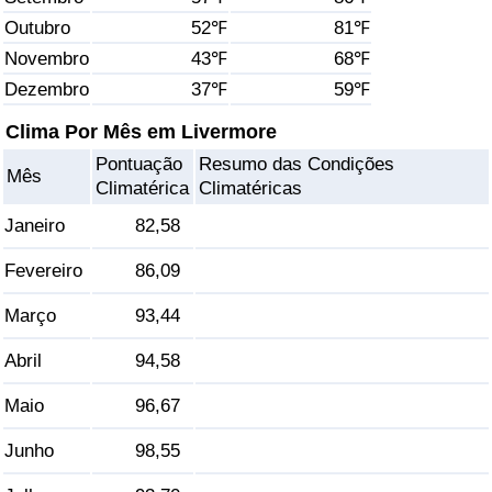
Outubro
52℉
81℉
Saúde
Novembro
43℉
68℉
Dezembro
37℉
59℉
Indicador de Saúde (Atual)
Clima Por Mês em Livermore
Indicador de Saúde
Pontuação
Resumo das Condições
Mês
Climatérica
Climatéricas
Indicador de Saúde por País
Janeiro
82,58
Poluição
Fevereiro
86,09
Março
93,44
Indicador de Poluição (Atual)
Abril
94,58
Índice de poluição
Maio
96,67
Indicador de Poluição por País
Junho
98,55
Trânsito