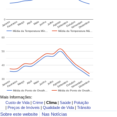
0
Janeiro
Fevereiro
Março
Abril
Maio
Junho
Julho
Agosto
Setembro
Outubro
Novembro
Dezembro
Média da Temperatura Mín…
Média da Temperatura Má…
60
50
40
30
Janeiro
Fevereiro
Março
Abril
Maio
Junho
Julho
Agosto
Setembro
Outubro
Novembro
Dezembro
Média do Ponto de Orvalh…
Média do Ponto de Orvalh…
Mais Informações:
Custo de Vida
|
Crime
|
Clima
|
Saúde
|
Poluição
|
Preços de Imóveis
|
Qualidade de Vida
|
Trânsito
Sobre este website
Nas Notícias