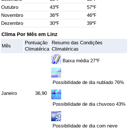
Outubro
43℉
57℉
Saúde
Novembro
36℉
46℉
Dezembro
30℉
39℉
Indicador de Saúde (Atual)
Clima Por Mês em Linz
Indicador de Saúde
Pontuação
Resumo das Condições
Mês
Climatérica
Climatéricas
Indicador de Saúde por País
Baixa média 27℉
Poluição
Possibilidade de dia nublado 76%
Indicador de Poluição (Atual)
Janeiro
36,90
Índice de poluição
Possibilidade de dia chuvoso 43%
Indicador de Poluição por País
Possibilidade de dia com neve
Trânsito