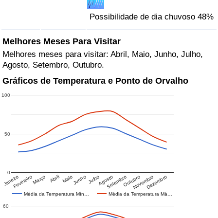
Possibilidade de dia chuvoso 48%
Melhores Meses Para Visitar
Melhores meses para visitar: Abril, Maio, Junho, Julho,
Agosto, Setembro, Outubro.
Gráficos de Temperatura e Ponto de Orvalho
100
50
0
Janeiro
Fevereiro
Março
Abril
Maio
Junho
Julho
Agosto
Setembro
Outubro
Novembro
Dezembro
Média da Temperatura Mín…
Média da Temperatura Má…
60