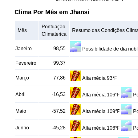
Clima Por Mês em Jhansi
Pontuação
Mês
Resumo das Condições Clima
Climatérica
Janeiro
98,55
Possibilidade de dia nu
Fevereiro
99,37
Março
77,86
Alta média 93℉
Abril
-16,53
Alta média 106℉
Po
Maio
-57,52
Alta média 109℉
Po
Junho
-45,28
Alta média 106℉
Po