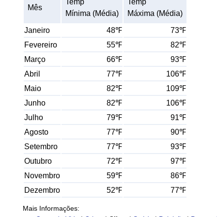
Temp
Temp
Mês
Mínima (Média)
Máxima (Média)
Janeiro
48℉
73℉
Fevereiro
55℉
82℉
Março
66℉
93℉
Abril
77℉
106℉
Maio
82℉
109℉
Junho
82℉
106℉
Julho
79℉
91℉
Agosto
77℉
90℉
Setembro
77℉
93℉
Outubro
72℉
97℉
Novembro
59℉
86℉
Dezembro
52℉
77℉
Mais Informações: