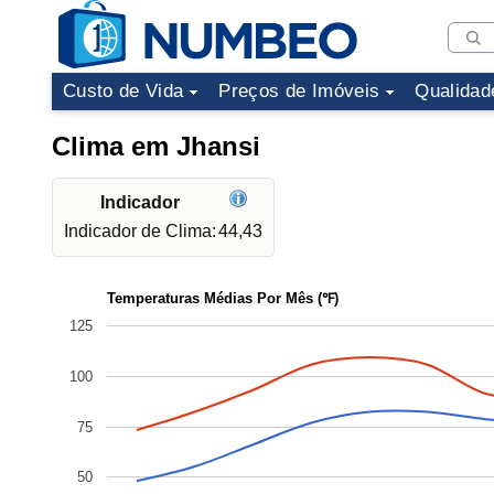
Custo de Vida
Preços de Imóveis
Qualidad
Clima em Jhansi
Indicador
Indicador de Clima:
44,43
Temperaturas Médias Por Mês (℉)
125
100
75
50