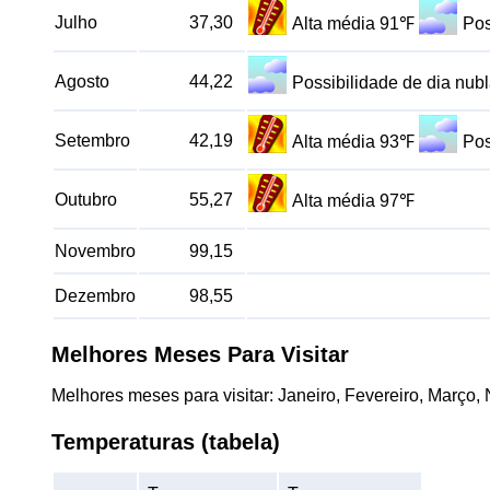
Julho
37,30
Alta média 91℉
Pos
Agosto
44,22
Possibilidade de dia nu
Setembro
42,19
Alta média 93℉
Pos
Outubro
55,27
Alta média 97℉
Novembro
99,15
Dezembro
98,55
Melhores Meses Para Visitar
Melhores meses para visitar: Janeiro, Fevereiro, Março
Temperaturas (tabela)