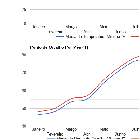
25
0
Janeiro
Março
Maio
Jul
Fevereiro
Abril
Junho
Média da Temperatura Mínima ℉
Ponto de Orvalho Por Mês (℉)
80
70
60
50
40
Janeiro
Março
Maio
Jul
Fevereiro
Abril
Junho
Média do Ponto de Orvalho Mínimo ℉