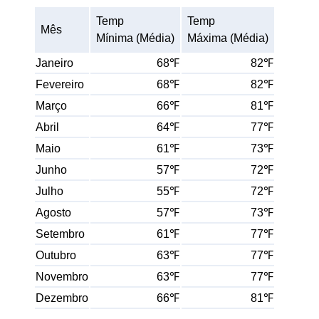
Temp
Temp
Mês
Mínima (Média)
Máxima (Média)
Janeiro
68℉
82℉
Fevereiro
68℉
82℉
Março
66℉
81℉
Abril
64℉
77℉
Maio
61℉
73℉
Junho
57℉
72℉
Julho
55℉
72℉
Agosto
57℉
73℉
Setembro
61℉
77℉
Outubro
63℉
77℉
Novembro
63℉
77℉
Dezembro
66℉
81℉