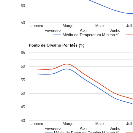
60
50
Janeiro
Março
Maio
Jul
Fevereiro
Abril
Junho
Média da Temperatura Mínima ℉
Ponto de Orvalho Por Mês (℉)
65
60
55
50
45
40
Janeiro
Março
Maio
Jul
Fevereiro
Abril
Junho
Média do Ponto de Orvalho Mínimo ℉