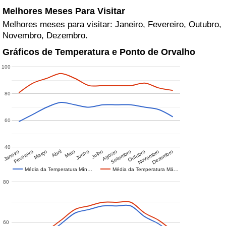
Melhores Meses Para Visitar
Melhores meses para visitar: Janeiro, Fevereiro, Outubro,
Novembro, Dezembro.
Gráficos de Temperatura e Ponto de Orvalho
100
80
60
40
Janeiro
Fevereiro
Março
Abril
Maio
Junho
Julho
Agosto
Setembro
Outubro
Novembro
Dezembro
Média da Temperatura Mín…
Média da Temperatura Má…
80
60