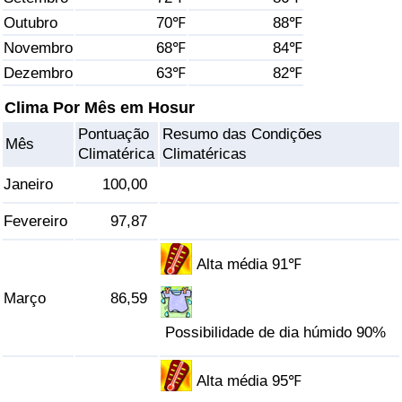
Outubro
70℉
88℉
Saúde
Novembro
68℉
84℉
Dezembro
63℉
82℉
Indicador de Saúde (Atual)
Clima Por Mês em Hosur
Indicador de Saúde
Pontuação
Resumo das Condições
Mês
Climatérica
Climatéricas
Indicador de Saúde por País
Janeiro
100,00
Poluição
Fevereiro
97,87
Indicador de Poluição (Atual)
Alta média 91℉
Março
86,59
Índice de poluição
Possibilidade de dia húmido 90%
Indicador de Poluição por País
Alta média 95℉
Trânsito