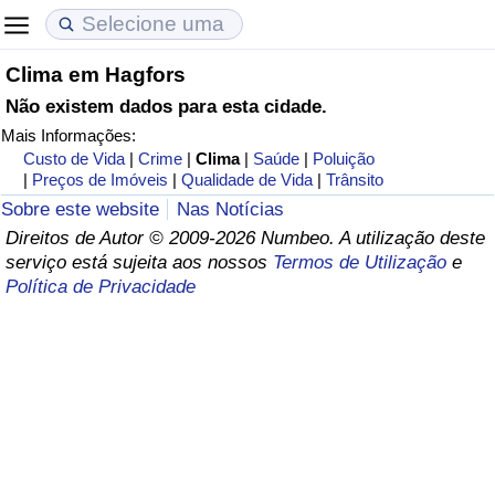
Clima em Hagfors
Custo de Vida
Preços de Imóveis
Qualidade de Vida
Não existem dados para esta cidade.
Mais Informações:
Indicador de Custo de Vida (Atual)
Indicador de Preços de Imóveis (Atual)
Indicador de Qualidade de Vida
Custo de Vida
|
Crime
|
Clima
|
Saúde
|
Poluição
|
Preços de Imóveis
|
Qualidade de Vida
|
Trânsito
Indicador de Custo de Vida
Indicador de Preços de Imóveis
Indicador de Qualidade de Vida (Atual)
Sobre este website
Nas Notícias
Direitos de Autor © 2009-2026 Numbeo. A utilização deste
Indicador de Custo de Vida Por País
Indicador de Preços de Imóveis por País
Índice de qualidade de vida por país
serviço está sujeita aos nossos
Termos de Utilização
e
Política de Privacidade
em Aqaba
Crime
Taxa do Indicador de Crime (Atual)
Indicador de Crime
Índice de criminalidade por país