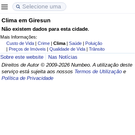
Clima em Giresun
Custo de Vida
Preços de Imóveis
Qualidade de Vida
Não existem dados para esta cidade.
Mais Informações:
Indicador de Custo de Vida (Atual)
Indicador de Preços de Imóveis (Atual)
Indicador de Qualidade de Vida
Custo de Vida
|
Crime
|
Clima
|
Saúde
|
Poluição
|
Preços de Imóveis
|
Qualidade de Vida
|
Trânsito
Indicador de Custo de Vida
Indicador de Preços de Imóveis
Indicador de Qualidade de Vida (Atual)
Sobre este website
Nas Notícias
Direitos de Autor © 2009-2026 Numbeo. A utilização deste
Indicador de Custo de Vida Por País
Indicador de Preços de Imóveis por País
Índice de qualidade de vida por país
serviço está sujeita aos nossos
Termos de Utilização
e
Política de Privacidade
em Aqaba
Crime
Taxa do Indicador de Crime (Atual)
Indicador de Crime
Índice de criminalidade por país