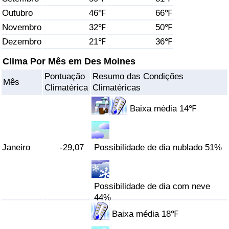
Outubro
46℉
66℉
Saúde
Novembro
32℉
50℉
Dezembro
21℉
36℉
Indicador de Saúde (Atual)
Clima Por Mês em Des Moines
Indicador de Saúde
Pontuação
Resumo das Condições
Mês
Climatérica
Climatéricas
Indicador de Saúde por País
Baixa média 14℉
Poluição
Janeiro
-29,07
Possibilidade de dia nublado 51%
Indicador de Poluição (Atual)
Índice de poluição
Possibilidade de dia com neve
44%
Indicador de Poluição por País
Baixa média 18℉
Trânsito