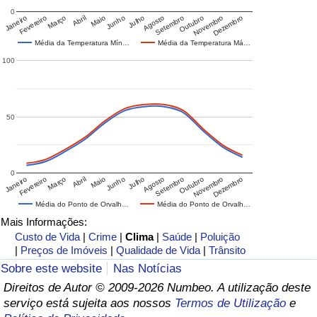
0
Janeiro
Fevereiro
Março
Abril
Maio
Junho
Julho
Agosto
Setembro
Outubro
Novembro
Dezembro
Média da Temperatura Mín…
Média da Temperatura Má…
100
50
0
Janeiro
Fevereiro
Março
Abril
Maio
Junho
Julho
Agosto
Setembro
Outubro
Novembro
Dezembro
Média do Ponto de Orvalh…
Média do Ponto de Orvalh…
Mais Informações:
Custo de Vida
|
Crime
|
Clima
|
Saúde
|
Poluição
|
Preços de Imóveis
|
Qualidade de Vida
|
Trânsito
Sobre este website
Nas Notícias
Direitos de Autor © 2009-2026 Numbeo. A utilização deste
serviço está sujeita aos nossos
Termos de Utilização
e