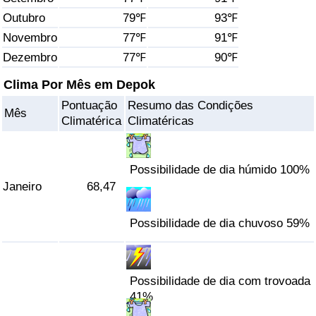
Outubro
79℉
93℉
Saúde
Novembro
77℉
91℉
Dezembro
77℉
90℉
Indicador de Saúde (Atual)
Clima Por Mês em Depok
Indicador de Saúde
Pontuação
Resumo das Condições
Mês
Climatérica
Climatéricas
Indicador de Saúde por País
Poluição
Possibilidade de dia húmido 100%
Janeiro
68,47
Indicador de Poluição (Atual)
Possibilidade de dia chuvoso 59%
Índice de poluição
Indicador de Poluição por País
Possibilidade de dia com trovoada
41%
Trânsito