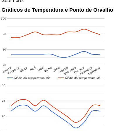
Setembro.
Gráficos de Temperatura e Ponto de Orvalho
100
90
80
70
Janeiro
Fevereiro
Março
Abril
Maio
Junho
Julho
Agosto
Setembro
Outubro
Novembro
Dezembro
Média da Temperatura Mín…
Média da Temperatura Má…
80
75
70