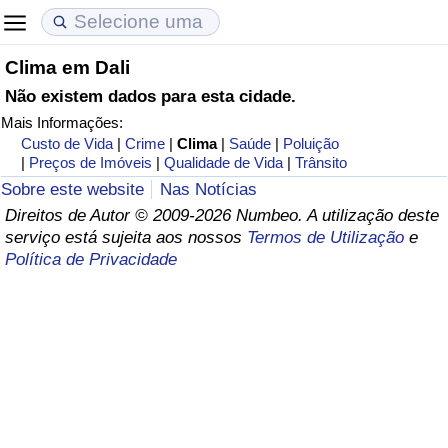
Clima em Dali
Custo de Vida
Preços de Imóveis
Qualidade de Vida
Não existem dados para esta cidade.
Mais Informações:
Indicador de Custo de Vida (Atual)
Indicador de Preços de Imóveis (Atual)
Indicador de Qualidade de Vida
Custo de Vida
|
Crime
|
Clima
|
Saúde
|
Poluição
|
Preços de Imóveis
|
Qualidade de Vida
|
Trânsito
Indicador de Custo de Vida
Indicador de Preços de Imóveis
Indicador de Qualidade de Vida (Atual)
Sobre este website
Nas Notícias
Direitos de Autor © 2009-2026 Numbeo. A utilização deste
Indicador de Custo de Vida Por País
Indicador de Preços de Imóveis por País
Índice de qualidade de vida por país
serviço está sujeita aos nossos
Termos de Utilização
e
Política de Privacidade
em Aqaba
Crime
Taxa do Indicador de Crime (Atual)
Indicador de Crime
Índice de criminalidade por país