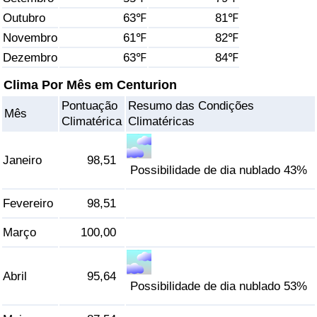
Outubro
63℉
81℉
Saúde
Novembro
61℉
82℉
Dezembro
63℉
84℉
Indicador de Saúde (Atual)
Clima Por Mês em Centurion
Indicador de Saúde
Pontuação
Resumo das Condições
Mês
Climatérica
Climatéricas
Indicador de Saúde por País
Janeiro
98,51
Poluição
Possibilidade de dia nublado 43%
Fevereiro
98,51
Indicador de Poluição (Atual)
Março
100,00
Índice de poluição
Abril
95,64
Indicador de Poluição por País
Possibilidade de dia nublado 53%
Trânsito