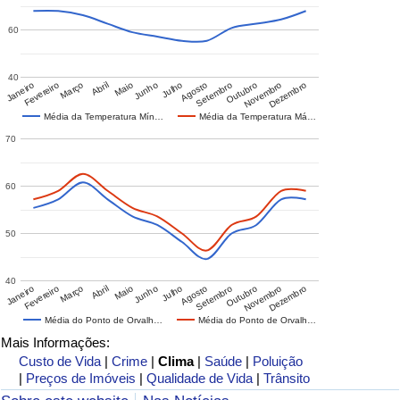
60
40
Janeiro
Fevereiro
Março
Abril
Maio
Junho
Julho
Agosto
Setembro
Outubro
Novembro
Dezembro
Média da Temperatura Mín…
Média da Temperatura Má…
70
60
50
40
Janeiro
Fevereiro
Março
Abril
Maio
Junho
Julho
Agosto
Setembro
Outubro
Novembro
Dezembro
Média do Ponto de Orvalh…
Média do Ponto de Orvalh…
Mais Informações:
Custo de Vida
|
Crime
|
Clima
|
Saúde
|
Poluição
|
Preços de Imóveis
|
Qualidade de Vida
|
Trânsito