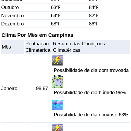
Outubro
63℉
84℉
Saúde
Novembro
64℉
82℉
Dezembro
68℉
86℉
Indicador de Saúde (Atual)
Clima Por Mês em Campinas
Indicador de Saúde
Pontuação
Resumo das Condições
Mês
Climatérica
Climatéricas
Indicador de Saúde por País
Poluição
Possibilidade de dia com trovoada
60%
Indicador de Poluição (Atual)
Janeiro
98,87
Possibilidade de dia húmido 99%
Índice de poluição
Indicador de Poluição por País
Possibilidade de dia chuvoso 63%
Trânsito