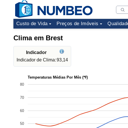
Custo de Vida
Preços de Imóveis
Qualidad
Clima em Brest
Indicador
Indicador de Clima:
93,14
Temperaturas Médias Por Mês (℉)
80
70
60
50