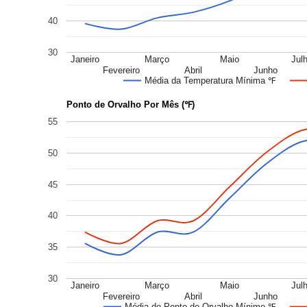
40
30
Janeiro
Março
Maio
Jul
Fevereiro
Abril
Junho
Média da Temperatura Mínima ℉
Ponto de Orvalho Por Mês (℉)
55
50
45
40
35
30
Janeiro
Março
Maio
Jul
Fevereiro
Abril
Junho
Média do Ponto de Orvalho Mínimo ℉