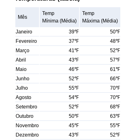
Temp
Temp
Mês
Mínima (Média)
Máxima (Média)
Janeiro
39℉
50℉
Fevereiro
37℉
48℉
Março
41℉
52℉
Abril
43℉
57℉
Maio
46℉
61℉
Junho
52℉
66℉
Julho
55℉
70℉
Agosto
54℉
70℉
Setembro
52℉
68℉
Outubro
50℉
63℉
Novembro
45℉
55℉
Dezembro
43℉
52℉