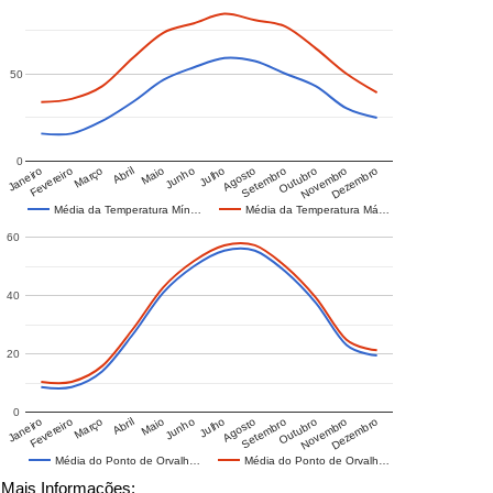
50
0
Janeiro
Fevereiro
Março
Abril
Maio
Junho
Julho
Agosto
Setembro
Outubro
Novembro
Dezembro
Média da Temperatura Mín…
Média da Temperatura Má…
60
40
20
0
Janeiro
Fevereiro
Março
Abril
Maio
Junho
Julho
Agosto
Setembro
Outubro
Novembro
Dezembro
Média do Ponto de Orvalh…
Média do Ponto de Orvalh…
Mais Informações: