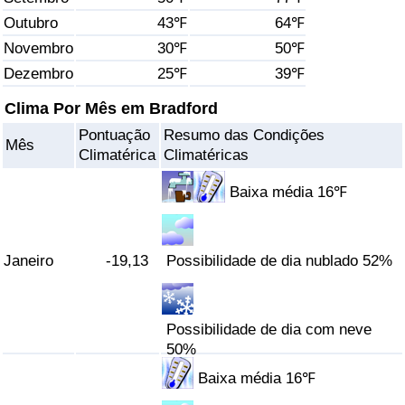
Outubro
43℉
64℉
Saúde
Novembro
30℉
50℉
Dezembro
25℉
39℉
Indicador de Saúde (Atual)
Clima Por Mês em Bradford
Indicador de Saúde
Pontuação
Resumo das Condições
Mês
Climatérica
Climatéricas
Indicador de Saúde por País
Baixa média 16℉
Poluição
Janeiro
-19,13
Possibilidade de dia nublado 52%
Indicador de Poluição (Atual)
Índice de poluição
Possibilidade de dia com neve
50%
Indicador de Poluição por País
Baixa média 16℉
Trânsito