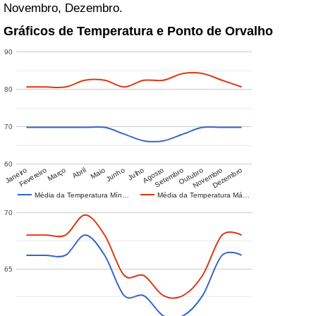
Novembro, Dezembro.
Gráficos de Temperatura e Ponto de Orvalho
90
80
70
60
Janeiro
Fevereiro
Março
Abril
Maio
Junho
Julho
Agosto
Setembro
Outubro
Novembro
Dezembro
Média da Temperatura Mín…
Média da Temperatura Má…
70
65