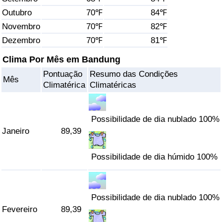
Outubro
70℉
84℉
Saúde
Novembro
70℉
82℉
Dezembro
70℉
81℉
Indicador de Saúde (Atual)
Clima Por Mês em Bandung
Indicador de Saúde
Pontuação
Resumo das Condições
Mês
Climatérica
Climatéricas
Indicador de Saúde por País
Poluição
Possibilidade de dia nublado 100%
Janeiro
89,39
Indicador de Poluição (Atual)
Possibilidade de dia húmido 100%
Índice de poluição
Indicador de Poluição por País
Possibilidade de dia nublado 100%
Fevereiro
89,39
Trânsito