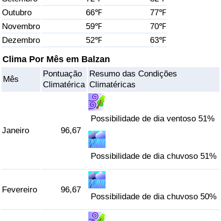
Outubro
66℉
77℉
Saúde
Novembro
59℉
70℉
Dezembro
52℉
63℉
Indicador de Saúde (Atual)
Clima Por Mês em Balzan
Indicador de Saúde
Pontuação
Resumo das Condições
Mês
Climatérica
Climatéricas
Indicador de Saúde por País
Poluição
Possibilidade de dia ventoso 51%
Janeiro
96,67
Indicador de Poluição (Atual)
Possibilidade de dia chuvoso 51%
Índice de poluição
Fevereiro
96,67
Indicador de Poluição por País
Possibilidade de dia chuvoso 50%
Trânsito