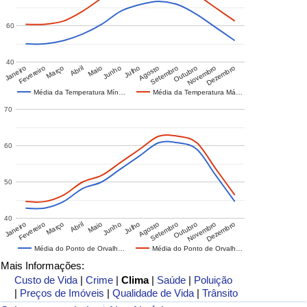
60
40
Janeiro
Fevereiro
Março
Abril
Maio
Junho
Julho
Agosto
Setembro
Outubro
Novembro
Dezembro
Média da Temperatura Mín…
Média da Temperatura Má…
70
60
50
40
Janeiro
Fevereiro
Março
Abril
Maio
Junho
Julho
Agosto
Setembro
Outubro
Novembro
Dezembro
Média do Ponto de Orvalh…
Média do Ponto de Orvalh…
Mais Informações:
Custo de Vida
|
Crime
|
Clima
|
Saúde
|
Poluição
|
Preços de Imóveis
|
Qualidade de Vida
|
Trânsito