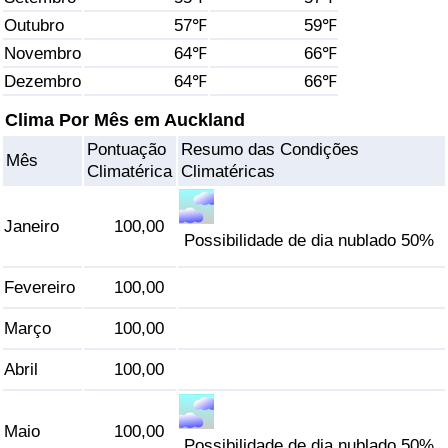
Outubro
57℉
59℉
Saúde
Novembro
64℉
66℉
Dezembro
64℉
66℉
Indicador de Saúde (Atual)
Clima Por Mês em Auckland
Indicador de Saúde
Pontuação
Resumo das Condições
Mês
Climatérica
Climatéricas
Indicador de Saúde por País
Janeiro
100,00
Poluição
Possibilidade de dia nublado 50%
Fevereiro
100,00
Indicador de Poluição (Atual)
Março
100,00
Índice de poluição
Abril
100,00
Indicador de Poluição por País
Maio
100,00
Trânsito
Possibilidade de dia nublado 50%