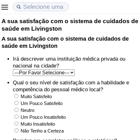
A sua satisfação com o sistema de cuidados de
Custo de Vida
Preços de Imóveis
Qualidade de Vida
saúde em Livingston
A sua satisfação com o sistema de cuidados de
Indicador de Custo de Vida (Atual)
Indicador de Preços de Imóveis (Atual)
Indicador de Qualidade de Vida
saúde em Livingston
Indicador de Custo de Vida
Indicador de Preços de Imóveis
Indicador de Qualidade de Vida (Atual)
Irá descrever uma instituição médica privada ou
nacional na cidade?
Indicador de Custo de Vida Por País
Indicador de Preços de Imóveis por País
Índice de qualidade de vida por país
Qual o seu nível de satisfação com a habilidade e
em Aqaba
Crime
competência do pessoal médico local?
Muito Satisfeito
Taxa do Indicador de Crime (Atual)
Um Pouco Satisfeito
Neutro
Um Pouco Insatisfeito
Indicador de Crime
Muito Insatisfeito
Não Tenho a Certeza
Índice de criminalidade por país