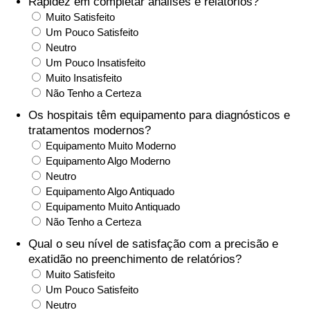
Rapidez em completar análises e relatórios?
Muito Satisfeito
Saúde
Um Pouco Satisfeito
Neutro
Indicador de Saúde (Atual)
Um Pouco Insatisfeito
Muito Insatisfeito
Não Tenho a Certeza
Indicador de Saúde
Os hospitais têm equipamento para diagnósticos e
tratamentos modernos?
Indicador de Saúde por País
Equipamento Muito Moderno
Equipamento Algo Moderno
Poluição
Neutro
Equipamento Algo Antiquado
Indicador de Poluição (Atual)
Equipamento Muito Antiquado
Não Tenho a Certeza
Índice de poluição
Qual o seu nível de satisfação com a precisão e
exatidão no preenchimento de relatórios?
Indicador de Poluição por País
Muito Satisfeito
Um Pouco Satisfeito
Neutro
Trânsito