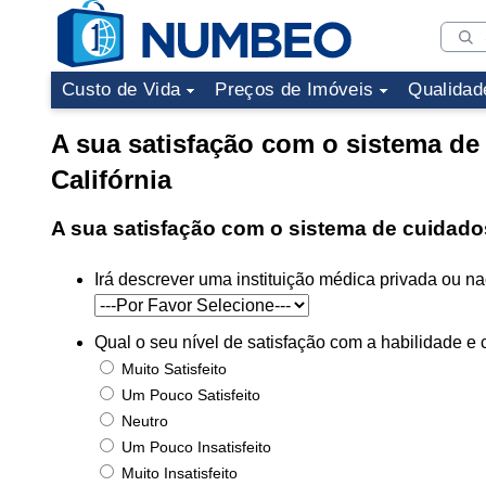
Custo de Vida
Preços de Imóveis
Qualidad
A sua satisfação com o sistema d
Califórnia
A sua satisfação com o sistema de cuidad
Irá descrever uma instituição médica privada ou n
Qual o seu nível de satisfação com a habilidade e
Muito Satisfeito
Um Pouco Satisfeito
Neutro
Um Pouco Insatisfeito
Muito Insatisfeito