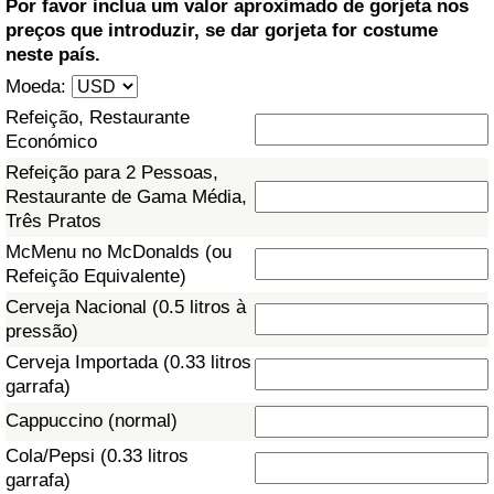
Por favor inclua um valor aproximado de gorjeta nos
preços que introduzir, se dar gorjeta for costume
Saúde
neste país.
Moeda:
Indicador de Saúde (Atual)
Refeição, Restaurante
Económico
Indicador de Saúde
Refeição para 2 Pessoas,
Restaurante de Gama Média,
Indicador de Saúde por País
Três Pratos
McMenu no McDonalds (ou
Poluição
Refeição Equivalente)
Cerveja Nacional (0.5 litros à
Indicador de Poluição (Atual)
pressão)
Cerveja Importada (0.33 litros
Índice de poluição
garrafa)
Cappuccino (normal)
Indicador de Poluição por País
Cola/Pepsi (0.33 litros
garrafa)
Trânsito