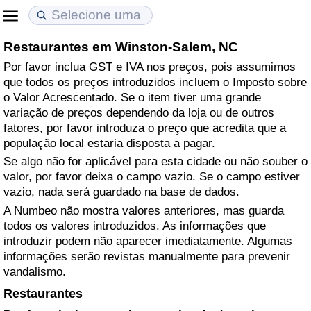
Restaurantes em Winston-Salem, NC
Custo de Vida
Preços de Imóveis
Qualidade de Vida
Por favor inclua GST e IVA nos preços, pois assumimos
que todos os preços introduzidos incluem o Imposto sobre
Indicador de Custo de Vida (Atual)
Indicador de Preços de Imóveis (Atual)
Indicador de Qualidade de Vida
o Valor Acrescentado. Se o item tiver uma grande
variação de preços dependendo da loja ou de outros
Indicador de Custo de Vida
Indicador de Preços de Imóveis
Indicador de Qualidade de Vida (Atual)
fatores, por favor introduza o preço que acredita que a
população local estaria disposta a pagar.
Indicador de Custo de Vida Por País
Indicador de Preços de Imóveis por País
Índice de qualidade de vida por país
Se algo não for aplicável para esta cidade ou não souber o
valor, por favor deixa o campo vazio. Se o campo estiver
vazio, nada será guardado na base de dados.
em Aqaba
Crime
A Numbeo não mostra valores anteriores, mas guarda
todos os valores introduzidos. As informações que
Taxa do Indicador de Crime (Atual)
introduzir podem não aparecer imediatamente. Algumas
informações serão revistas manualmente para prevenir
Indicador de Crime
vandalismo.
Restaurantes
Índice de criminalidade por país