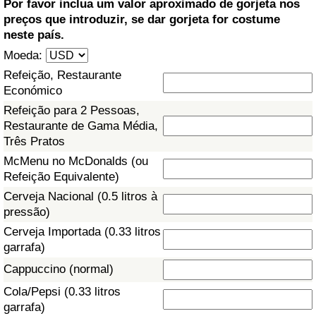
Por favor inclua um valor aproximado de gorjeta nos
preços que introduzir, se dar gorjeta for costume
Saúde
neste país.
Moeda:
Indicador de Saúde (Atual)
Refeição, Restaurante
Económico
Indicador de Saúde
Refeição para 2 Pessoas,
Restaurante de Gama Média,
Indicador de Saúde por País
Três Pratos
McMenu no McDonalds (ou
Poluição
Refeição Equivalente)
Cerveja Nacional (0.5 litros à
Indicador de Poluição (Atual)
pressão)
Cerveja Importada (0.33 litros
Índice de poluição
garrafa)
Cappuccino (normal)
Indicador de Poluição por País
Cola/Pepsi (0.33 litros
garrafa)
Trânsito