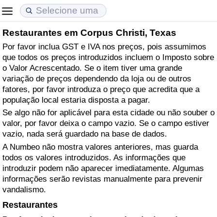
Restaurantes em Corpus Christi, Texas
Custo de Vida
Preços de Imóveis
Qualidade de Vida
Por favor inclua GST e IVA nos preços, pois assumimos
que todos os preços introduzidos incluem o Imposto sobre
Indicador de Custo de Vida (Atual)
Indicador de Preços de Imóveis (Atual)
Indicador de Qualidade de Vida
o Valor Acrescentado. Se o item tiver uma grande
variação de preços dependendo da loja ou de outros
Indicador de Custo de Vida
Indicador de Preços de Imóveis
Indicador de Qualidade de Vida (Atual)
fatores, por favor introduza o preço que acredita que a
população local estaria disposta a pagar.
Indicador de Custo de Vida Por País
Indicador de Preços de Imóveis por País
Índice de qualidade de vida por país
Se algo não for aplicável para esta cidade ou não souber o
valor, por favor deixa o campo vazio. Se o campo estiver
vazio, nada será guardado na base de dados.
em Aqaba
Crime
A Numbeo não mostra valores anteriores, mas guarda
todos os valores introduzidos. As informações que
Taxa do Indicador de Crime (Atual)
introduzir podem não aparecer imediatamente. Algumas
informações serão revistas manualmente para prevenir
Indicador de Crime
vandalismo.
Restaurantes
Índice de criminalidade por país